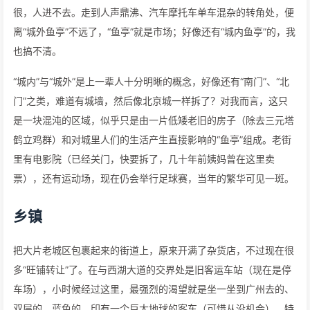
很，人进不去。走到人声鼎沸、汽车摩托车单车混杂的转角处，便
离“城外鱼亭”不远了，“鱼亭”就是市场；好像还有“城内鱼亭”的，我
也搞不清。
“城内”与“城外”是上一辈人十分明晰的概念，好像还有“南门”、“北
门”之类，难道有城墙，然后像北京城一样拆了？对我而言，这只
是一块混沌的区域，似乎只是由一片低矮老旧的房子（除去三元塔
鹤立鸡群）和对城里人们的生活产生直接影响的“鱼亭”组成。老街
里有电影院（已经关门，快要拆了，几十年前姨妈曾在这里卖
票），还有运动场，现在仍会举行足球赛，当年的繁华可见一斑。
乡镇
把大片老城区包裹起来的街道上，原来开满了杂货店，不过现在很
多“旺铺转让”了。在与西湖大道的交界处是旧客运车站（现在是停
车场），小时候经过这里，最强烈的渴望就是坐一坐到广州去的、
双层的、蓝色的、印有一个巨大地球的客车（可惜从没机会），特