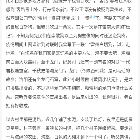
比如白沙很多地方都有（就像开平也有赤坎），“客路”容易让人联
想到“客路青山外，行舟绿水前”，不过王湾没有被贬到雷州过，不
[1]
然西湖公园里的“雷州十贤祠”就变成“十一贤”
了。客路天下闻名
的当属白斩狗，但我只吃过一两次，其中一次是在雷南大道的“松
记”，不知为何先民们在崇敬狗以至为狗塑像的同时还迷恋狗肉。
疫情期间上网课讲到对联时我曾写下一联：“雷州白切狗，湛江走
地鸡。”白切鸡在我们家是烹饪鸡的主要方法，鸡不要太肥，鸡胸
肉白而大块最好。至于龙门，纪念司马迁有一副有名的对联“一代
君权痛蚕室，千秋史笔溯龙门”，龙门（今陕西韩城）是司马迁的
故乡；洛阳还有个龙门石窟，此外小时候做《黄冈小状元》，是龙
门书局出版的，不过这些龙门各不相同，和雷州的龙门也没什么关
系。常听外婆说覃斗的芒果出名，是后来引进的，长得很好，老百
姓有好收成。
过去村里都是泥路，近几年铺了水泥，安装了路灯，夜里还是能看
见星星。村子旁有一条狭长的村道，把几个村子连缀起来。要走过
一片浓绿的农田、沟壑、白色的大棚才到下一个村子。听父亲讲，