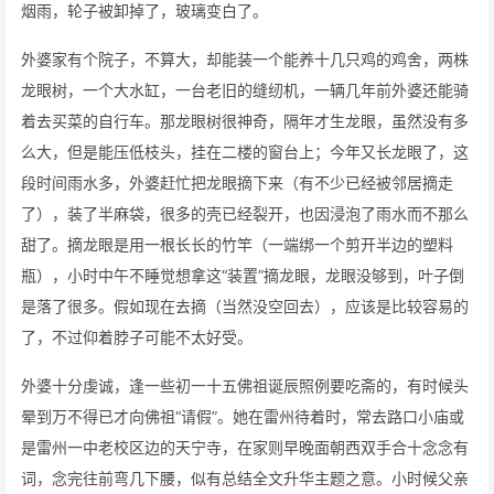
烟雨，轮子被卸掉了，玻璃变白了。
外婆家有个院子，不算大，却能装一个能养十几只鸡的鸡舍，两株
龙眼树，一个大水缸，一台老旧的缝纫机，一辆几年前外婆还能骑
着去买菜的自行车。那龙眼树很神奇，隔年才生龙眼，虽然没有多
么大，但是能压低枝头，挂在二楼的窗台上；今年又长龙眼了，这
段时间雨水多，外婆赶忙把龙眼摘下来（有不少已经被邻居摘走
了），装了半麻袋，很多的壳已经裂开，也因浸泡了雨水而不那么
甜了。摘龙眼是用一根长长的竹竿（一端绑一个剪开半边的塑料
瓶），小时中午不睡觉想拿这“装置”摘龙眼，龙眼没够到，叶子倒
是落了很多。假如现在去摘（当然没空回去），应该是比较容易的
了，不过仰着脖子可能不太好受。
外婆十分虔诚，逢一些初一十五佛祖诞辰照例要吃斋的，有时候头
晕到万不得已才向佛祖“请假”。她在雷州待着时，常去路口小庙或
是雷州一中老校区边的天宁寺，在家则早晚面朝西双手合十念念有
词，念完往前弯几下腰，似有总结全文升华主题之意。小时候父亲