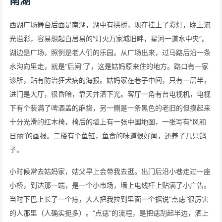
南湖
西湖广场舞台后面是南湖，湖中有拱桥，现在挂上了彩灯，晚上流
光溢彩，容易想起白居易的“灯火万家城旧畔，星河一道水中央”。
湖边是广场，照例是老人们的乐园。从广场出来，过马路后沿一条
水沟向里走，就是“后闸”了，这是姑妈原来住的地方。路口有一家
诊所，贴有防治狂犬病的海报。姑妈家在巷子中间，只有一层半，
进门是大厅，很昏暗，靠天井洒下光。客厅一角有台电视机，电视
下有个装满了啤酒盖的麻袋，另一侧是一条黑色的老旧的但摸起来
十分光滑的红木椅，椅后的墙上有一张中国地图，一张写有“风和
日丽”的画报。二楼有个鱼缸，鱼食的味道很好闻，还养了几只鸽
子。
小时候常去姑妈家，姑父早上会带我去逛。出门后沿小巷走过一座
小桥，到达那一端，是一个小市场，墙上电线杆上贴满了小广告。
当时下巴上长了一个痣，大人把我拉到里面一个据说“点痣”很厉害
的人那里（人确实挺多）。“点痣”的流程，是把痣刮起半边，洒上