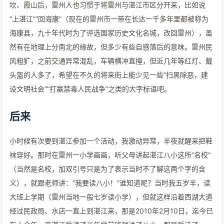
坎、霞山后，雷州人也习惯于将雷州与湛江市区分开来，比如说
“上湛江”“回海康”（现在的雷州市一带在长达一千多年里都被称为
海康县，九十年代时为了评选国家历史文化名城，改回雷州），虽
然有在地理上分南北的缘故，但多少有些自感落后的意味。雷州民
风粗犷，之前交通异常混乱，车辆横冲直撞，但近几年等红灯、戴
头盔的人多了，希望在不久的将来街上能少见一些“扫黑除恶，建
设文明社会”“打赢禁毒人民战争”之类的大字标语吧。
后来
小时候有次要到湛江参加一个活动，我激动异常，半夜就醒来把鞋
袜穿好。那时在雷州一小学画画，听父母讲起湛江八小这所“名校”
（当然是名校，加双引号只是为了表示当时不了解这两个字的含
义），就跟老师讲：“我要读八小！”谁知道呢？当时我五岁半，读
大班上学期（雷州当地一般七岁读小学），但就这样沿着西湖大道
经过民政局、水店一直上到湛江来，那是2010年2月10日，迄今已