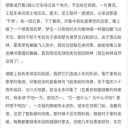
想象成开着2路公交车经过各个地方。不远处在修路，一片黄泥，
工程车来往把土地压实。夏天，泥土裂开一道道纹，父亲说那是
“干旱”。有一回日食，下了暴雨，印象中到处是黄色的泥浆，晚上
做了一个很奇怪的梦，梦见一只奇怪的大鸟像钟摆一样摆动着飞过
天空。那时不知千年前苏子游赤壁也曾梦见白鹤掠过。由于靠近树
林，夏夜常有蝙蝠飞入房中，我往往就躲在房间里，偷偷地看父亲
追横冲直撞的蝙蝠，直到用羽毛球拍夹住放回树林（现在树林自然
没有了）。
墙壁上贴有老师奖的贴纸，我把它们连成火车的形状。客厅里有台
厚厚的电视，印象较深的是看神舟飞船发射的场景，至于国庆六十
周年阅兵、汶川大地震，就没太多印象了（在看到地震疏散的场景
时，母亲讲“不怕一万，就怕万一。”万一是什么？为什么可怕？那
时想不明白）。一次我的脚被热水烫伤，就坐在邻居门前，泡着药
液，见到了娶新娘的场景。那时婶子还在照料我，她是村子里的亲
戚，每晚都要骑电车回附城镇村里去，但她几年前患疾辞世，实在