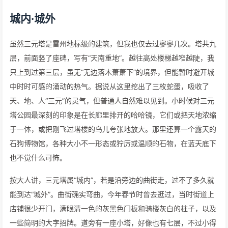
城内·城外
虽然三元塔是雷州地标级的建筑，但我也仅去过寥寥几次。塔共九
层，前面竖了座碑，写有“天南重地”。越往高处楼梯越窄越陡，我
只上到过第三层，虽无“无边落木萧萧下”的境界，但能暂时避开城
中时时可感的涌动的热气。据说从这里挖出了三枚蛇蛋，吸收了
天、地、人“三元”的灵气，但普通人自然难以见到。小时候对三元
塔公园最深刻的印象是在长廊里排开的哈哈镜，它们或把天地浓缩
于一体，或把刚飞过塔楼的鸟儿夸张地放大。那里还算一个露天的
石狗博物馆，各种大小不一形态或狞厉或温顺的石物，在蓝天底下
也不觉什么可怖。
按大人讲，三元塔属“城内”，若是沿旁边的曲街走，过不了多久就
能到达“城外”。曲街确实弯曲，今年春节时曾去逛过，当时街道上
店铺很少开门，满眼清一色的灰黑色门板和骑楼灰白的柱子，以及
一些简明的大字招牌。道旁有一座小塔，好像也有七层，不过小得