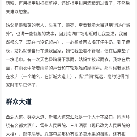
药粉，再用指甲钳把痣剪掉，还好指甲钳用酒精消过毒了，不然后
果难以想象。
姑父是很和蔼的老人，头秃了，很亮，牵着我沿大街逛到“城内”“城
外”，也讲一些有趣的故事，回到南湖广场附近时让我复述，我自
然都忘了（现在也没记起来），一心想着回去喝旺仔牛奶。到了傍
晚，姑妈就骑自行车送我回家，她怕我坐着不舒服，便在后座垫了
一块毛巾。有一次天色昏暗将下暴雨，姑妈忙披起雨衣，我缩在后
面，在雨衣中听着雨滴的声音和车轮艰难的摩擦声。那时候我家还
在水店（一个地名，在新城大道上），离“后闸”挺远，隐约记得到
家时雨早已停了。
群众大道
西湖大道、群众大道、新城大道交汇处是一个大十字路口，四周环
绕有名都大酒店、雷州人民医院、三川酒家（现已改为人民医院的
大楼）、邮电局等。靠邮电局那边有很多卖水果的摊贩，还有报