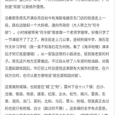
别是“双层”让我格外憧憬。
沿着那条原先开满杂货店如今有海联电器京东门店的街道走上一
段，路右边陡起一个大斜坡，通向市政府（大人称之为“司令
部”）。小时候被带来“司令部”宿舍跟一个老师学钢琴，好像只学了
一节课就不了了之了。再往前走上几公里，途经附城中学、海石花
作文补习学校（我一直不知海石花为何物，看了《海洋地理》课本
后才知它就是珊瑚），从一家饭店旁的小路进去，就到我老家的村
子。原先这片地方还算偏远，不过自从修了八车道的柏油路、对面
又建起碧桂园后，华灯初上时总感觉这里颇有大城市的感觉，在介
绍方位时，也可以更方便地说“就在碧桂园对面”。
这里属附城镇，也就是在“城”之“附”，雷州下设十八个镇：白沙、
沈塘、客路、杨家、唐家、纪家、企水、松竹、南兴、雷高、东
里、调风、龙门、英利、北和、乌石、覃斗、附城，但我真正去过
的也就只有附城、白沙（路过的不算）。这些镇的名字有点意思，