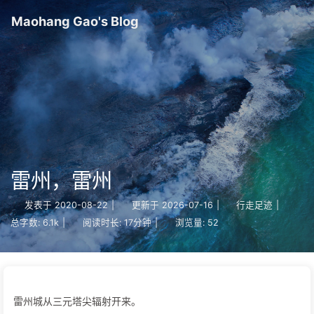
Maohang Gao's Blog
雷州，雷州
发表于
2020-08-22
|
更新于
2026-07-16
|
行走足迹
|
总字数:
6.1k
|
阅读时长:
17分钟
|
浏览量:
52
雷州城从三元塔尖辐射开来。