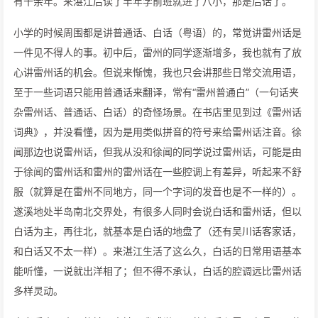
有十余年。来湛江后读了半年学前班就进了八小，那是后话了。
小学的时候周围都是讲普通话、白话（粤语）的，常觉讲雷州话是
一件见不得人的事。初中后，雷州的同学逐渐增多，我也就有了放
心讲雷州话的机会。但说来惭愧，我也只会讲那些日常交流用语，
至于一些词语只能用普通话来翻译，常有“雷州普通白”（一句话夹
杂雷州话、普通话、白话）的奇怪场景。在书店里见到过《雷州话
词典》，并没看懂，因为是用类似拼音的符号来给雷州话注音。徐
闻那边也说雷州话，但我从没和徐闻的同学说过雷州话，可能是由
于徐闻的雷州话和雷州的雷州话在一些腔调上有差异，听起来不舒
服（就算是在雷州不同地方，同一个字词的发音也是不一样的）。
遂溪地处半岛南北交界处，有很多人同时会说白话和雷州话，但以
白话为主，再往北，就基本是白话的地盘了（还有吴川话客家话，
和白话又不太一样）。来湛江生活了这么久，白话的日常用语基本
能听懂，一说就出洋相了；但不得不承认，白话的腔调远比雷州话
多样灵动。