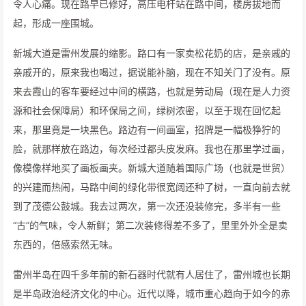
令人心痛。现在路早已修好，高压电杆站在路中间，楼房拔地而
起，形成一座围城。
新城大道是雷州发展的缩影。路口有一家卖松花奶的店，是亲戚的
亲戚开的，原来我也喝过，据说能补脑，现在不知关门了没有。原
来去霞山的客车要经过中间的横路，也就是劳动局（现在是人力资
源和社会保障局）和环保局之间，绿树浓密，以至于现在回忆起
来，那里竟是一块黑色。路边有一间画室，招牌是一幅极狰狞的
脸，就那样放在路边，每次经过都头皮发麻。我也在那里学过画，
像模像样地买了画板画夹。新城大道随着国际广场（也就是世贸）
的兴建而热闹，马路中间的绿化带很宽阔还种了树，一直向前去就
到了茂德公鼓城。我去过两次，第一次还没装修完，多半有一些
“古”的气味，令人新鲜；第二次装修得差不多了，里里外外全是卖
东西的，倍感索然无味。
雷州半岛在四千多年前的新石器时代就有人居住了，雷州城也长期
是半岛政治经济文化的中心。近代以降，城市重心趋向于如今的赤