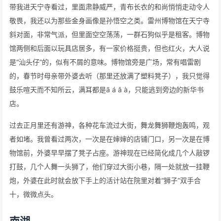
带我进天宁寺看过，里面肃静威严，青布长衣的和尚悄悄走动令人
敬畏，我还以为那些金身画像是孙悟空之类。雷州博物馆在天宁寺
斜对面，非常气派，但里面空空荡荡，一群石狗似乎是租客。博物
馆两侧和后面以玩具店居多，有一家价格挺贵，但也红火，大人说
是“汕头仔”的，似有不屑的意味。博物馆旁是广场，常有唱雷剧
的，春节时母亲带外婆去听（那里还放满了塑料凳子），我只觉得
鼓乐喧天而不知所云，满耳都是ā á ǎ à，只能逃到旁边的新华书
店。
过去正月里还有游神，各种花车流过大街，舞龙舞狮鞭炮轰鸣，观
者如堵。我曾看过两次，一次是在婶婶的店铺门口，另一次是在博
物馆前，外婆早早摆了凳子占座。游神现在已经简化成几个人敲锣
打鼓，几个人舞一头狮了，他们穿过大街小巷，隔一处就放一挂鞭
炮，外婆在此时就会放下手上的活计站在院里对着“狮子”双手合
十，微微点头。