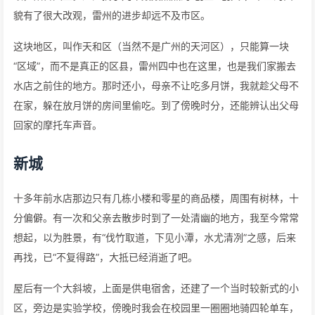
貌有了很大改观，雷州的进步却远不及市区。
这块地区，叫作天和区（当然不是广州的天河区），只能算一块
“区域”，而不是真正的区县，雷州四中也在这里，也是我们家搬去
水店之前住的地方。那时还小，母亲不让吃多月饼，我就趁父母不
在家，躲在放月饼的房间里偷吃。到了傍晚时分，还能辨认出父母
回家的摩托车声音。
新城
十多年前水店那边只有几栋小楼和零星的商品楼，周围有树林，十
分偏僻。有一次和父亲去散步时到了一处清幽的地方，我至今常常
想起，以为胜景，有“伐竹取道，下见小潭，水尤清冽”之感，后来
再找，已“不复得路”，大抵已经消逝了吧。
屋后有一个大斜坡，上面是供电宿舍，还建了一个当时较新式的小
区，旁边是实验学校，傍晚时我会在校园里一圈圈地骑四轮单车，