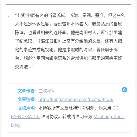
1.
“十贤”中最有名的当属苏轼、苏辙、秦观、寇准，但这些名
人不过是他乡过客，要说雷州本地名人，我最熟悉的当属
陈瑸，也看过相关的连环画。他是南田村人，近年那里建
了纪念馆，《湛江日报》上常有介绍他的文章，还有人把
他的事迹拍成电视剧。他是康熙时的清官，曾任职于闽
台，想必他用同为闽南语系的雷州话能与那里的百姓更好
交流吧
↩
文章作者:
三峡星河
文章链接:
http://kangaroogao.com/posts/4cde/
版权声明:
本博客所有文章除特别声明外，均采用
CC
BY-NC-SA 4.0
许可协议。转载请注明来源
Maohang Gao's
Blog
！