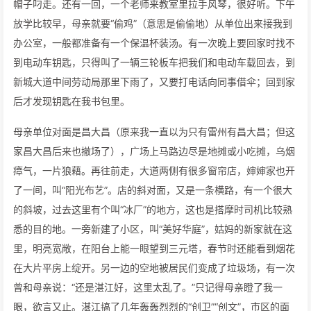
帽子叼走。还有一回，一个老师来教室里拉手风琴，很好听。下午
放学比较早，母亲就要“偷鸡”（意思是偷偷地）从单位出来接我到
办公室，一般都准备有一个保温杯装汤。有一次晚上要回家时找不
到电动车钥匙，只得叫了一辆三轮板车把我们和电动车载回去，到
新城大道中间劳动局那里下雨了，又要打电话向同事借伞；回到家
后才发现钥匙在我书包里。
母亲单位对面是昌大昌（原来我一直以为只有雷州有昌大昌；但这
家昌大昌后来也撤场了），广场上马路边尽是地摊或小吃摊，乌烟
瘴气，一片狼藉。再往前走，大道两侧有很多窗帘店，婶婶家也开
了一间，叫“阳光布艺”。店的斜对面，又是一条横路，有一个很大
的斜坡，过去这里有个叫“冰厂”的地方，这也是搭摩时司机比较熟
悉的目的地。一旁新建了小区，叫“美好华庭”，姑妈的新家就在这
里，明亮宽敞，在阳台上能一眼望到三元塔，春节时还能看到烟花
在大片平房上绽开。另一边的空地被居民们变成了垃圾场，有一次
曾和母亲说：“还是湛江好，这里太乱了。”只记得母亲瞪了我一
眼，欲言又止。湛江搞了几年轰轰烈烈的“创卫”“创文”，市区的面