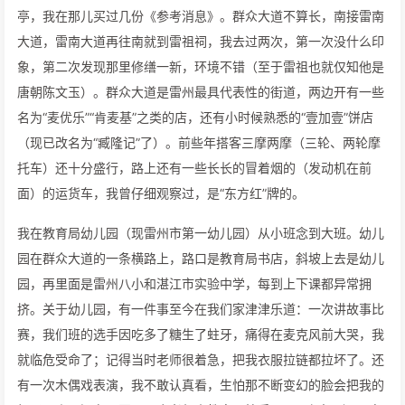
亭，我在那儿买过几份《参考消息》。群众大道不算长，南接雷南
大道，雷南大道再往南就到雷祖祠，我去过两次，第一次没什么印
象，第二次发现那里修缮一新，环境不错（至于雷祖也就仅知他是
唐朝陈文玉）。群众大道是雷州最具代表性的街道，两边开有一些
名为“麦优乐”“肯麦基”之类的店，还有小时候熟悉的“壹加壹”饼店
（现已改名为“臧隆记”了）。前些年搭客三摩两摩（三轮、两轮摩
托车）还十分盛行，路上还有一些长长的冒着烟的（发动机在前
面）的运货车，我曾仔细观察过，是“东方红”牌的。
我在教育局幼儿园（现雷州市第一幼儿园）从小班念到大班。幼儿
园在群众大道的一条横路上，路口是教育局书店，斜坡上去是幼儿
园，再里面是雷州八小和湛江市实验中学，每到上下课都异常拥
挤。关于幼儿园，有一件事至今在我们家津津乐道：一次讲故事比
赛，我们班的选手因吃多了糖生了蛀牙，痛得在麦克风前大哭，我
就临危受命了；记得当时老师很着急，把我衣服拉链都拉坏了。还
有一次木偶戏表演，我不敢认真看，生怕那不断变幻的脸会把我的