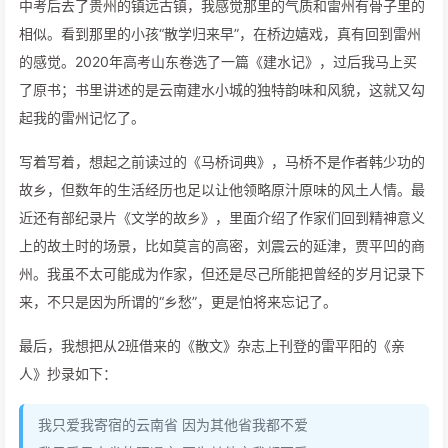
中考后去了贵州的镇远古镇，我感觉那里的气质和雷州有骨子里的
相似。看到那里的小孩“散学归来早”，在桥边嬉戏，真有回到雷州
的感觉。2020年高考山东卷选了一篇《建水记》，过后我马上买
了原书；书里讲述的是云南建水小城的独特韵味和风貌，这就又勾
起我的雷州记忆了。
写着写着，想起之前读过的《马桥词典》，马桥不是作者韩少功的
故乡，但数年的生活经历也足以让他领略原汁原味的风土人情。最
近还有部纪录片《文学的故乡》，里面介绍了作家们回到精神意义
上的故土时的场景，比如莫言的高密，刘震云的延津，贾平凹的商
州。我虽不太可能成为作家，但还是尽己所能把曾经的岁月记录下
来，不只是因为所谓的“乡愁”，更是怕将来忘记了。
最后，我想把从2班借来的《散文》杂志上刊登的雷平阳的《亲
人》抄录如下：
我只爱我寄宿的云南省 因为其他省我都不爱