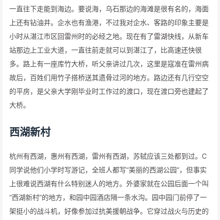
一直往下走能到海边。要说海，乌石那边的海滩是很有名的，海面
上还有钻油井。企水也有渔港，不过我对企水、客路的印象主要是
小时从湛江市区回雷州时的必经之地。现在有了雷湖快线，从新车
站那边上工业大道，一直往前走就可以到湛江了，比高速还快很
多。路上有一座库竹大桥，听父亲讲过几次，这里是寇准在雷州病
故后，百姓们用竹子搭桥送其遗骨过河的地方。路边还有几行空空
的平房，是父亲大学刚毕业时工作过的渡口，现在渡口旁也建起了
大桥。
西湖新村
杭州有西湖，惠州有西湖，雷州有西湖，苏轼应该三处都到过。C
同学说他们小学时写游记，全班人都写“美丽的西湖公园”，但事实
上很难说西湖有什么特别迷人的地方。外婆家就在公园后面一个叫
“西湖新村”的地方，和园中园酒店隔一条水沟。园中园门前停了一
架挺小的战斗机，好像参加过抗美援朝战争。它穿过战火与历史的