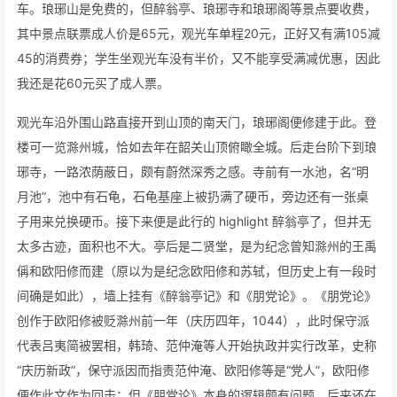
车。琅琊山是免费的，但醉翁亭、琅琊寺和琅琊阁等景点要收费，
其中景点联票成人价是65元，观光车单程20元，正好又有满105减
45的消费券；学生坐观光车没有半价，又不能享受满减优惠，因此
我还是花60元买了成人票。
观光车沿外围山路直接开到山顶的南天门，琅琊阁便修建于此。登
楼可一览滁州城，恰如去年在韶关山顶俯瞰全城。后走台阶下到琅
琊寺，一路浓荫蔽日，颇有蔚然深秀之感。寺前有一水池，名“明
月池”，池中有石龟，石龟基座上被扔满了硬币，旁边还有一张桌
子用来兑换硬币。接下来便是此行的 highlight 醉翁亭了，但并无
太多古迹，面积也不大。亭后是二贤堂，是为纪念曾知滁州的王禹
偁和欧阳修而建（原以为是纪念欧阳修和苏轼，但历史上有一段时
间确是如此），墙上挂有《醉翁亭记》和《朋党论》。《朋党论》
创作于欧阳修被贬滁州前一年（庆历四年，1044），此时保守派
代表吕夷简被罢相，韩琦、范仲淹等人开始执政并实行改革，史称
“庆历新政”，保守派因而指责范仲淹、欧阳修等是“党人”，欧阳修
便作此文作为回击；但《朋党论》本身的逻辑颇有问题，后来还在