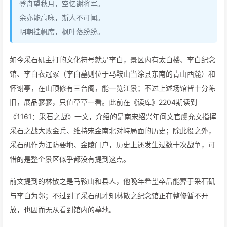
登舟望秋月，空忆谢将军。
余亦能高咏，斯人不可闻。
明朝挂帆席，枫叶落纷纷。
如今采石矶主打的文化符号就是李白，景区内有太白楼、李白纪念
馆、李白衣冠冢（李白墓则位于马鞍山当涂县东南的青山西麓）和
怀谢亭，在山顶修有三台阁，能一览江景；不过上述场馆皆十分陈
旧，展品寥寥，只值草草一看。此前在《读库》2204期读到
《1161：采石之战》一文，介绍的是南宋绍兴年间文官虞允文指挥
采石之战大败金兵、维持宋金南北对峙局面的历史；除此役之外，
采石矶作为江防要地、金陵门户，历史上还发生过数十次战争，可
惜的是整个景区似乎都没有提到这点。
前文提到的林散之是马鞍山和县人，他晚年希望卒后能葬于采石矶
与李白为邻；不过到了采石矶才知林散之纪念馆正在整修暂不开
放，也因而无从看到馆内的墓地。