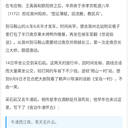
在韦应物、王禹偁和欧阳修之后，辛弃疾于宋孝宗乾道八年
（1172）担任滁州知府，“宽征薄赋，招流散，教民兵”。
到马鞍山的火车6点半才发车，时间尚早，便去滁州北站附近巷子
里打包了半只南京果木烤鸭作晚餐，再坐在候车室翻《世说俗
谈》。从滁州到马鞍山需要经过南京并跨越长江，第一次走南京长
江大桥，颇感激动。
14日早坐公交到采石矶。这两天的旅行中，因时间充裕、路线合适
而大量乘坐公交，较打网约车省下不少钱。途经“雨山一村”站，想
到9月6日才在合肥大剧院看了赖声川导演的话剧《宝岛一村》，不
由一笑。
采石矶又名牛渚矶，相传是李白酒醉捉月溺死处；他早年也来过这
里，写下了《夜泊牛渚怀古》：
牛渚西江夜，青天无片云。