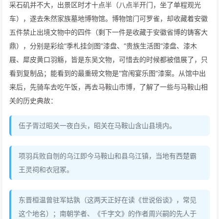
采石矶并不大，出景区时才十点半（八点半开门，坐了单程观光
车），遂去朱然家族墓地博物馆。博物馆门可罗雀，却收藏着安徽
五件禁止出境文物中的四件（剩下一件是收藏于安徽省博的铸客大
鼎），分别是彩绘“季札挂剑图”漆盘、“贵族生活图”漆盘、漆木
屐、犀皮黄口羽觞，皆是东吴文物，可惜去的时候都被借展了，只
看到复制品；能看到的最重磅文物是“宫闱宴乐图”漆案。从馆中出
来后，先骑车去吃午饭，再去马鞍山市博，了解了一些与马鞍山相
关的历史典故：
伍子胥过昭关一夜白头，昭关在马鞍山含山县境内。
项羽兵败自刎的乌江即今马鞍山和县乌江镇，当地有西楚霸
王灵祠和衣冠冢。
东晋桓温曾驻军姑孰（这两天正好在读《世说俗谈》，常见
这个地名）；南朝学者、《千字文》的作者周兴嗣的先人于