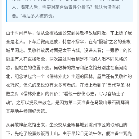
人，喝死人后，需要对茅台做毒性分析吗？我认为没有必
要。”事后多人被追责。
由于时间尚早，便从全椒站坐公交到吴敬梓故居附近，车上除了我
全是老人。下车后微雨迷蒙，特意不撑伞，在有“慢城”之名的全椒
城里闲走。吴敬梓故居对面是太平古城，没进去看；一旁桥上的长
廊里有人在直播唱歌，两次路过时看到是不同的人唱不同风格的
歌，但站立的位置不变。吴敬梓的故居和纪念馆分别建在襄河南
北，纪念馆包含一个《儒林外史》主题的园林，屋后还有吴敬梓的
衣冠冢；但总的来说没有太多可看的。在墙上看到了“当代草圣”林
散之对《儒林外史》的评价：“看他一部伤心史，写尽官场士子
魂”，之所以提及林散之，是因为第二天准备在马鞍山采石矶拜谒
其墓地并参观纪念馆。
从吴敬梓纪念馆出来，坐公交从全椒县城到滁州市区的琅琊山脚
下，先吃了碗蛋炒饭再上山。由于早起且无法午休，便准备坐观光