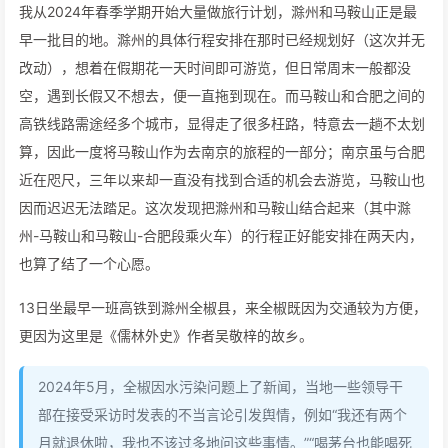
我从2024年春季学期开始大量做旅行计划，滁州和马鞍山正是最
早一批目的地。滁州的具体行程安排在那时已经规划好（这次并无
改动），想着在假期花一天时间即可游览，但日常周末一般都没
空，遇到长假又不想去，便一直拖到现在。而马鞍山和合肥之间的
高铁线路需途经多个城市，显得走了很多枉路，特意去一趟不太划
算，因此一度将马鞍山作为去南京的旅程的一部分；南京虽与合肥
近在咫尺，三年以来却一直没有找到合适的机会去游览，马鞍山也
因而迟迟无法踏足。这次发现把滁州和马鞍山结合起来（其中滁
州-马鞍山和马鞍山-合肥段乘火车）的行程正好能安排在两天内，
也算了结了一个心愿。
13日坐最早一班高铁到滁州全椒县，来全椒既因为交通较为方便，
更因为这里是《儒林外史》作者吴敬梓的故乡。
2024年5月，全椒因水污染问题上了新闻，当地一些领导干
部在接受采访时发表的不当言论引发舆情，例如“我还有两个
月就退休啦，我也不该过多地问这些事情。”“喝茅台也能喝死