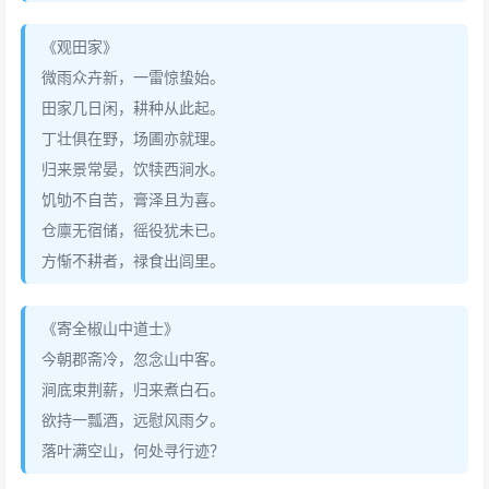
《观田家》
微雨众卉新，一雷惊蛰始。
田家几日闲，耕种从此起。
丁壮俱在野，场圃亦就理。
归来景常晏，饮犊西涧水。
饥劬不自苦，膏泽且为喜。
仓廪无宿储，徭役犹未已。
方惭不耕者，禄食出闾里。
《寄全椒山中道士》
今朝郡斋冷，忽念山中客。
涧底束荆薪，归来煮白石。
欲持一瓢酒，远慰风雨夕。
落叶满空山，何处寻行迹？