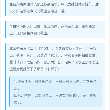
西晋永嘉南渡时也是迁徙到姑孰。原以为姑孰就是姑苏，后
来才知姑孰是今天马鞍山当涂县一带。
李白笔下的天门山位于长江两岸，东称东梁山，西称西梁
山，现分属芜湖和马鞍山。
北宋徽宗崇宁二年（1103），李之仪被贬太平州（今马鞍
山、芜湖一带），又遭遇了女儿、儿子和妻子的相继去世，
此时认识了歌伎杨姝，视之为知音。相传李之仪正是在长江
边面对杨姝写下了那首《卜算子》：
我住长江头，君住长江尾。日日思君不见君，共饮长江
水。
此水几时休，此恨何时已。只愿君心似我心，定不负相
思意。