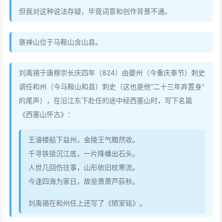
但我对这种说法存疑，毕竟词意和创作背景不通。
褒禅山位于马鞍山含山县。
刘禹锡于唐穆宗长庆四年（824）由夔州（今重庆奉节）刺史
调任和州（今马鞍山和县）刺史（这也是他“二十三年弃置身”
的尾声），在沿江东下赴任的途中经西塞山时，写下名篇
《西塞山怀古》：
王濬楼船下益州，金陵王气黯然收。
千寻铁锁沉江底，一片降幡出石头。
人世几回伤往事，山形依旧枕寒流。
今逢四海为家日，故垒萧萧芦荻秋。
刘禹锡在和州任上还写了《陋室铭》。