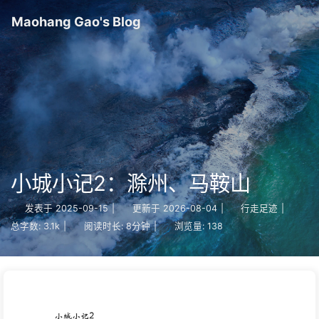
Maohang Gao's Blog
小城小记2：滁州、马鞍山
发表于
2025-09-15
|
更新于
2026-08-04
|
行走足迹
|
总字数:
3.1k
|
阅读时长:
8分钟
|
浏览量:
138