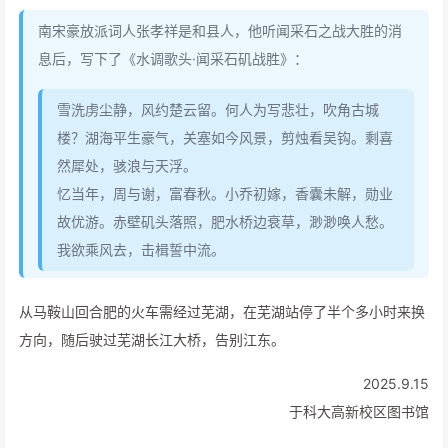
南宋豪放派词人张孝祥是和县人，他听闻采石之战大胜的消
息后，写下了《水调歌头·闻采石矶战胜》：
雪洗虏尘静，风约楚云留。何人为写悲壮，吹角古城
楼？湖海平生豪气，关塞如今风景，剪烛看吴钩。剩喜
然犀处，骇浪与天浮。
忆当年，周与谢，富春秋。小乔初嫁，香囊未解，勋业
故优游。赤壁矶头落照，肥水桥边衰草，渺渺唤人愁。
我欲乘风去，击楫誓中流。
从马鞍山回合肥的火车需经过芜湖，在芜湖站停了半个多小时来换
方向，随后驶过芜湖长江大桥，告别江东。
2025.9.15
于科大高新校区图书馆