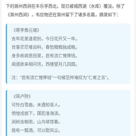
下的滁州西涧在丰乐亭西北，现已被城西湖（水库）覆没。除了
《滁州西涧》，韦应物还在滁州留下了诸多名篇，摘录如下：
《寄李儋元锡》
去年花里逢君别，今日花开又一年。
世事茫茫难自料，春愁黯黯独成眠。
身多疾病思田里，邑有流亡愧俸钱。
闻道欲来相问讯，西楼望月几回圆。
注：“邑有流亡愧俸钱”一句被范仲淹叹为“仁者之言”。
《简卢陟》
可怜白雪曲，未遇知音人。
恓惶戎旅下，蹉跎淮海滨。
涧树含朝雨，山鸟哢馀春。
我有一瓢酒，可以慰风尘。