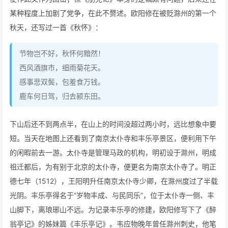
某种程度上加剧了党争，在此不赘述。欧阳修在被贬滁州的第一个
秋天，还写过一首《秋怀》：
节物岂不好，秋怀何黯然！
西风酒旗市，细雨菊花天。
感事悲双鬓，包羞食万钱。
鹿车何日驾，归去颍东田。
下山后还不到两点半，在山上的时间没超过两小时，远比想象中要
短。当天在地图上还看到了南京太仆寺和丰乐亭景区，便利用下午
的闲暇前去一游。太仆寺是管理马政的机构，明初设于滁州，明成
祖迁都后，为有别于北京的太仆寺，便更名为南京太仆寺了。明正
德七年（1512），王阳明升任南京太仆寺少卿，在滁州度过了半载
光阴。丰乐亭得名于“岁物丰成、与民同乐”，位于太仆寺一侧、丰
山脚下，离琅琊山不远。为记录丰乐亭的修建，欧阳修写下了《醉
翁亭记》的姊妹篇《丰乐亭记》。韦应物晚年曾任滁州刺史，他笔