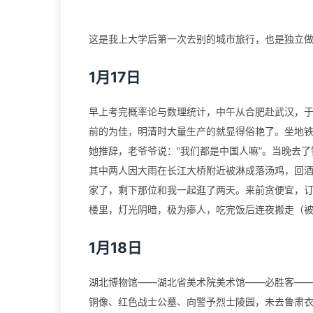
这是我上大学后第一次去别的城市旅行，也是独立
1月17日
早上考完概率论与数理统计，中午从合肥赴武汉，
前的为佳，明清时大量生产的就显得俗艳了。坐地
她推辞，老爷爷说：“我们都是中国人嘛”。当晚去
其中两人因大雨在长江大桥附近被淋成落汤鸡，回
家了，剩下那位和我一起逛了两天。来前贪便宜，订
楼里，灯光阴暗，极为瘆人，吃完饭后连夜搬走（被
1月18日
湖北博物馆——湖北省美术院美术馆——必胜客—
铜像、红色战士公墓、向警予烈士陵园，未去鲁肃