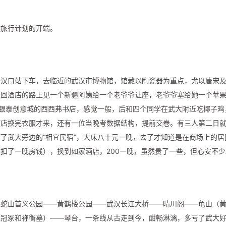
做旅行计划的开端。
于汉口站下车，去临近的武汉市博物馆，馆藏以陶瓷器为重点，尤以唐宋
铁回酒店的路上见一个新疆阿姨给一个老爷爷让座，老爷爷塞给她一个苹
了银泰创意城的西西弗书店，感觉一般，后和四个同学在武大附近吃椰子鸡
酒店换完衣服才来，还有一位当晚考数据结构，提前交卷。有三人第二日
了武大旁边的“相宜民宿”，大床八十元一晚，去了才知道是在商场上的居
扣了一晚房钱），换到如家酒店，200一晚，虽然贵了一些，但心安不少
—蛇山首义公园——黄鹤楼公园——武汉长江大桥——晴川阁——龟山（
衣冠冢和祢衡墓）——琴台，一条线从古走到今，酣畅淋漓，多亏了武大