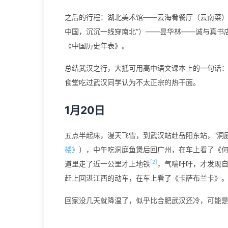
之后的行程：湖北美术馆——云海肴餐厅（云南菜
中国，沉沉一线穿南北”）——昙华林——诚与真书
《中国历史年表》。
总结武汉之行，大抵可用高中语文课本上的一句话：
食堂吃过武汉同学认为不太正宗的热干面。
1月20日
五点半起床，漫天飞雪，到武汉站赴岳阳东站，“洞
楼》
），中午吃洞庭鱼煲后回广州，在车上看了《
[2]
道里走了近一公里才上地铁
，气喘吁吁，才发现
赶上回湛江西的动车，在车上看了《卡萨布兰卡》。
回家没几天就降温了，似乎比合肥武汉还冷，可能