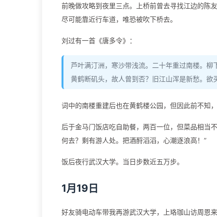
前晚做攻略到夜里三点。上桥前曾去寻找江边的陈友
尽可能靠近行车道，唯恐被吹下桥去。
刘过有一首《唐多令》：
芦叶满汀洲，寒沙带浅流。二十年重过南楼。柳
黄鹤断矶头，故人曾到否？旧江山浑是新愁。欲
词中的南楼重建后也在黄鹤楼公园，但因此前不知
后于金马门饭店吃自助餐，两百一位，但菜品相当不
何去？剩有游人处。把酒酹滔滔，心潮逐浪高！”
饭后夜行武汉大学。当日步数近五万步。
1月19日
好友骑电动车带我再游武汉大学，上珞珈山访周恩