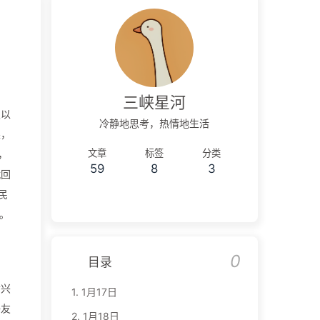
三峡星河
及以
冷静地思考，热情地生活
果，
文章
标签
分类
，
59
8
3
就回
民
。
0
目录
黄兴
1.
1月17日
好友
2.
1月18日