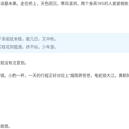
谅墓未果。走在桥上，天色阴沉，寒风凛冽，两个身高185的人紧紧相依
下系船犹未稳，能几日，又中秋。
买桂花同载酒，终不似，少年游。
，就没有注意到。
错。小酌一杯，一天的行程正好对应上“烟雨莽苍苍，龟蛇锁大江。黄鹤
来故居。