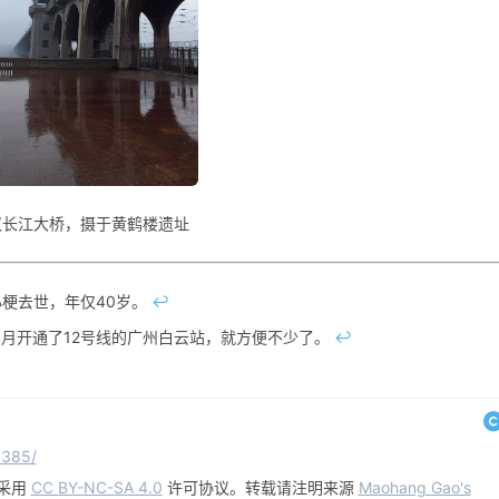
汉长江大桥，摄于黄鹤楼遗址
心梗去世，年仅40岁。
↩
6月开通了12号线的广州白云站，就方便不少了。
↩
6385/
采用
CC BY-NC-SA 4.0
许可协议。转载请注明来源
Maohang Gao's