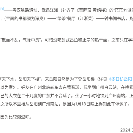
[1]
）
——粤汉铁路遗址、武昌江滩（补齐了《菩萨蛮·黄鹤楼》的“茫茫九派
店（里面的书都颇为深奥）——“绿茶”餐厅（江浙菜）——钟书阁书店，
“散而不乱，气脉中贯”，可惜没吃到武昌鱼和正宗的热干面，之前只在学
庭天下水，岳阳天下楼”，来岳阳自然是为了登岳阳楼（详见
《冬日访岳阳
何以为家》。好友在广州北站转车去东莞看球，我坐到广州白云站，在换
自己的大衣在二十几度的广东并不合适了。坐了一小时地铁到广州南站，
之所以不直接从岳阳到广州南站，是因为1月18日晚上得知此车停运了。
是因为比较潮湿吧。
2024.