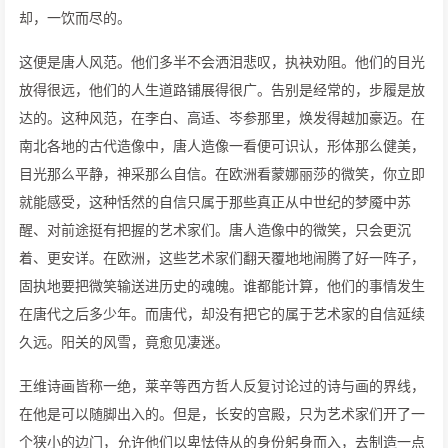
却，一饮而尽的。
这便是唐人风范。他们多半不会洒泪悲叹，执袂劝阻。他们的目光
放得很远，他们的人生道路铺展得很广。告别是经常的，步履是放
达的。这种风范，在李白、高适、岑参那里，焕发得越加豪迈。在
南北各地的古代造像中，唐人造像一看便可识认，形体那么健美，
目光那么平静，神采那么自信。在欧洲看蒙娜丽莎的微笑，你立即
就能感受，这种恬然的自信只属于那些真正从中世纪的梦魇中苏
醒、对前途挺有把握的艺术家们。唐人造像中的微笑，只会更沉
着、更安详。在欧洲，这些艺术家们翻天覆地地闹腾了好一阵子，
固执地要把微笑输送进历史的魂魄。谁都能计算，他们的事情发生
在唐代之后多少年。而唐代，却没有把它的属于艺术家的自信延续
久远。阳关的风雪，竟愈见凄迷。
王维诗画皆称一绝，莱辛等西方哲人反复讨论过的诗与画的界线，
在他是可以随脚出入的。但是，长安的宫殿，只为艺术家们开了一
个狭小的边门，允许他们以卑怯侍从的身份躬身而入，去制造一点