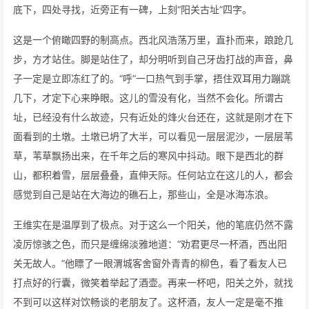
底下，四处寻找，近旁正有一碑，上刻“阳关古址”四字。
这是一个俯瞰四野的制高点。西北风浩荡万里，直扑而来，踉跄几
步，方才站住。脚是站住了，却分明听到自己牙齿打战的声音，鼻
子一定是立即冻红了的。“呼”一口热气到手掌，捂住双耳用力蹦跳
几下，才定下心来睁眼。这儿的雪没有化，当然不会化。所谓古
址，已经没有什么故迹，只有近处的烽火台还在，这就是刚才在下
面看到的土墩。土墩已坍了大半，可以看见一层层泥沙，一层层苇
草，苇草飘扬出来，在千年之后的寒风中抖动。眼下是西北的群
山，都积着雪，层层叠叠，直伸天际。任何站立在这儿的人，都会
感觉到自己是站在大海边的礁石上，那些山，全是冰海冻浪。
王维实在是温厚到了极点。对于这么一个阳关，他的笔底仍然不露
凌厉惊骇之色，而只是缠绵淡雅地道：“劝君更尽一杯酒，西出阳
关无故人。”他瞟了一眼渭城客舍窗外青青的柳色，看了看友人已
打点好的行囊，微笑着举起了酒壶。再来一杯吧，阳关之外，就找
不到可以这样对饮畅谈的老朋友了。这杯酒，友人一定是毫不推