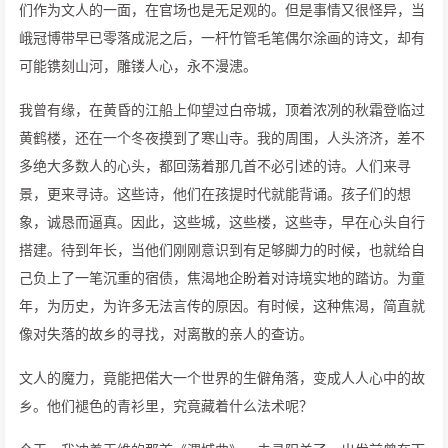
们作为文人的一面，在官场也是无足观的。但是事情又很怪异，当
峨冠博带早已零落成泥之后，一杆竹管毛笔偶尔涂画的诗文，却有
可能镌刻山河，雕镂人心，永不漫漶。
我曾有缘，在黄昏的江船上仰望过白帝城，顶着浓冽的秋霜登临过
黄鹤楼，还在一个冬夜摸到了寒山寺。我的周围，人头济济，差不
多绝大多数人的心头，都回荡着那几首不必引述的诗。人们来寻
景，更来寻诗。这些诗，他们在孩提时代就能背诵。孩子们的想
象，诚恳而逼真。因此，这些城，这些楼，这些寺，早在心头自行
搭建。待到年长，当他们刚刚意识到有足够脚力的时候，也就给自
己负上了一笔沉重的宿债，焦渴地企盼着对诗境实地的踏访。为童
年，为历史，为许多无法言传的原因。有时候，这种焦渴，简直就
像对失落的故乡的寻找，对离散的亲人的查访。
文人的魔力，竟能把偌大一个世界的生僻角落，变成人人心中的故
乡。他们褪色的青衫里，究竟藏着什么法术呢？