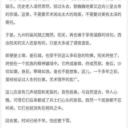
娱乐。历史老人凛然肃然，扭过头去，颤巍巍地重又迈向三皇五帝
的宗谱。这里，不需要艺术闹出太大的局面，不需要对美有太深的
寄托。
于是，九州的画风随之黯然。阳关，再也难于享用温醇的诗句。西
出阳关的文人还是有的，只是大多成了谪官逐臣。
即便是土墩、是石城，也受不住这么多叹息的吹拂，阳关坍弛了，
坍弛在一个民族的精神疆域中。它终成废墟，终成荒原。身后，沙
坟如潮，身前，寒峰如浪。谁也不能想象，这儿，一千多年之前，
曾经验证过人生的壮美，艺术情怀的宏广。
这儿应该有几声胡笳和羌笛的，音色极美，与自然混合，夺人心
魄。可惜它们后来都成了兵士们心头的哀音。既然一个民族都不忍
听闻，它们也就消失在朔风之中。
回去罢，时间已经不早。怕还要下雪。