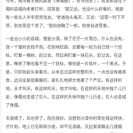
今天，我冲着王维的那首《渭城曲》，去寻阳关了。出发前曾在下
榻的县城向老者打听，回答是：“路又远，也没什么好看的，倒是
有一些文人辛辛苦苦找去。”老者抬头看天，又说：“这雪一时下不
停，别去受这个苦了。”我向他鞠了一躬，转身钻进雪里。
一走出小小的县城，便是沙漠。除了茫茫一片雪白，什么也没有，
连一个皱折也找不到。在别地赶路，总要每一段为自己找一个目
标，盯着一棵树，赶过去，然后再盯着一块石头，赶过去。在这
里，睁疼了眼也看不见一个目标，哪怕是一片枯叶，一个黑点。于
是，只好抬起头来看天。从未见过这样完整的天，一点也没有被吞
食，边沿全是挺展展的，紧扎扎地把大地罩了个严实。有这样的
地，天才叫天。有这样的天，地才叫地。在这样的天地中独个儿行
走，侏儒也变成了巨人。在这样的天地中独个儿行走，巨人也变成
了侏儒。
天竟晴了，风也停了，阳光很好。没想到沙漠中的雪化得这样快，
才片刻，地上已见斑斑沙底，却不见湿痕。天边渐渐飘出几缕烟