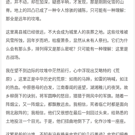
迹，并不动，却在加深，疑惑半晌，才发现，那是刚刚化雪的山
脊。地上的凹凸已成了一种令人惊骇的铺陈，只可能有一种理解：
那全是远年的坟堆。
这里离县城已经很远，不大会成为城里人的丧葬之地。这些坟堆被
风雪所蚀，因年岁而坍，枯瘦萧条，显然从未有人祭扫。它们为什
么会有那么多，排列得又是那么密呢？只可能有一种理解：这里是
古战场。
我在望不到边际的坟堆中茫然前行，心中浮现出艾略特的《荒
原》。这里正是中华历史的荒原：如雨的马蹄，如雷的呐喊，如注
的热血。中原慈母的白发，江南春闺的遥望，湖湘稚儿的夜哭。故
乡柳荫下的诀别，将军圆睁的怒目，猎猎于朔风中的军旗。随着一
阵烟尘，又一阵烟尘，都飘散远去。我相信，死者临亡时都是面向
朔北敌阵的；我相信，他们又很想在最后一刻回过头来，给熟悉的
土地投注一个目光。于是，他们扭曲地倒下了，化作沙堆一座座。
这繁星般的沙堆，不知有没有换来史官们的几行墨迹？史官们把卷