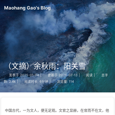
Maohang Gao's Blog
（文摘）余秋雨：阳关雪
发表于
2025-01-04
|
更新于
2026-07-13
|
阅读
|
总字
数:
2.4k
|
阅读时长:
6分钟
|
浏览量:
114
中国古代，一为文人，便无足观。文官之显赫，在官而不在文，他