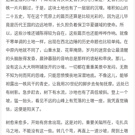
帙一片片翻过，于是，这块土地也有了一层层的沉埋。堆积如山的
二十五史，写在这个荒原上的篇页还算是比较光彩的，因为这儿毕
竟是历代王国的边远地带，长久担负着保卫华夏疆域的使命。所
以，这些沙堆还铺陈得较为自在，这些篇页也还能哗哗作响。就像
干寒单调的土地一样，出现在西北边陲的历史命题也比较单纯。在
中原内地就不同了，山重水复、花草掩荫，岁月的迷宫会让最清醒
的头脑胀得发昏，晨钟暮鼓的音响总是那样的诡秘和乖戾。那儿，
没有这么大大咧咧铺张开的沙堆，一切都在重重美景中发闷，无数
不知为何而死的怨魂，只能悲愤懊丧地深潜地底。不像这儿，能够
袒露出一帙风干的青史，让我用20世纪的脚步去匆匆抚摩。远处已
有树影。急步赶去，树下有水流，沙地也有了高低坡斜。登上一个
坡，猛一抬头，看见不远的山峰上有荒落的土墩一座，我凭直觉确
信，这便是阳关了。
树愈来愈多，开始有房舍出现。这是对的，重要关隘所在，屯扎兵
马之地，不能没有这一些。转几个弯，再直上一道沙坡，爬到土墩