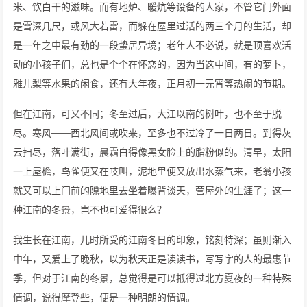
米、饮白干的滋味。而有地炉、暖炕等设备的人家，不管它门外面
是雪深几尺，或风大若雷，而躲在屋里过活的两三个月的生活，却
是一年之中最有劲的一段蛰居异境；老年人不必说，就是顶喜欢活
动的小孩子们，总也是个个在怀恋的，因为当这中间，有的萝卜，
雅儿梨等水果的闲食，还有大年夜，正月初一元宵等热闹的节期。
但在江南，可又不同；冬至过后，大江以南的树叶，也不至于脱
尽。寒风——西北风间或吹来，至多也不过冷了一日两日。到得灰
云扫尽，落叶满街，晨霜白得像黑女脸上的脂粉似的。清早，太阳
一上屋檐，鸟雀便又在吱叫，泥地里便又放出水蒸气来，老翁小孩
就又可以上门前的隙地里去坐着曝背谈天，营屋外的生涯了；这一
种江南的冬景，岂不也可爱得很么？
我生长在江南，儿时所受的江南冬日的印象，铭刻特深；虽则渐入
中年，又爱上了晚秋，以为秋天正是读读书，写写字的人的最惠节
季，但对于江南的冬景，总觉得是可以抵得过北方夏夜的一种特殊
情调，说得摩登些，便是一种明朗的情调。