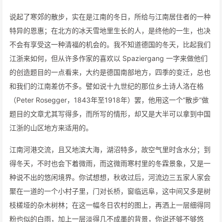
说起了寒郊的散步，实在是江南的冬日，所给与江南居住者的一种
特异的恩惠；在北方的冰天雪地里生长的人，是终他的一生，也决
不会有享受这一种清福的机会的。我不知道德国的冬天，比起我们
江浙来如何，但从许多作家的喜欢以 Spaziergang 一字来做他们
的创造题目的一点看来，大约是德国南部地方，四季的变迁，总也
和我们的江南差仿不多。譬如说十九世纪的那位乡土诗人洛在格
（Peter Rosegger，1843年至1918年）罢，他用这一个“散步”做
题目的文章尤其写得多，而所写的情形，却又是大半可以拿到中国
江浙的山区地方来适用的。
江南河港交流，且又地滨大海，湖沼特多，故空气里时含水分；到
得冬天，不时也会下着微雨，而这微雨寒村里的冬霖景象，又是一
种说不出的悠闲境界。你试想想，秋收过后，河流边三五家人家会
聚在一道的一个小村子里，门对长桥，窗临远阜，这中间又多是树
枝槎垭的杂木树林；在这一幅冬日农村的图上，再洒上一层细得同
粉也似的白雨，加上一层淡得几不成墨的背景，你说还够不够悠