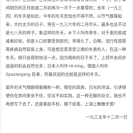
间阴历的正月底或二月初再冷一冷下一点春雪的；去年（一九三
四）的冬天是如此，今年的冬天恐怕也不得不然，以节气推算起
来，大约太冷的日子，将在一九三六年的二月尽头，最多也总不过
是七八天的样子。象这样的冬天，乡下人叫作旱冬，对于麦的收成
或者好些，但是人口却要受到损伤；旱得久了，白喉，流行性感冒
等疾病自然容易上身，可是想恣意享受江南的冬景的人，在这一种
冬天，倒只会得到快活一点，因为晴和的日子多了，上郊外去闲步
逍遥的机会自然也多；日本人叫作 Hi-king，德国人叫作
Spaziergang 狂者，所最欢迎的也就是这样的冬天。
窗外的天气晴朗得象晚秋一样；晴空的高爽，日光的洋溢，引诱得
使你在房间里坐不住，空言不如实践，这一种无聊的杂文，我也不
再想写下去了，还是拿起手杖，搁下纸笔，上湖上散散步罢！
一九三五年十二月一日