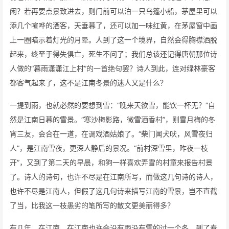
闲？若再要点景致进去，则门前可以泊一只乌篷小船，茅屋里可以
添几个喧哗的酒客，天垂暮了，还可以加一味红黄，在茅屋窗中画
上一圈暗示着灯光的月晕。人到了这一个境界，自然会得胸襟洒脱
起来，终至于得失俱亡，死生不问了；我们总该还记得唐朝那位诗
人做的“暮雨潇潇江上村”的一首绝句罢？诗人到此，连对绿林豪客
都客气起来了，这不是江南冬景的迷人又是什么？
一提到雨，也就必然的要想到雪：“晚来天欲雪，能饮一杯无？”自
然是江南日暮的雪景。“寒沙梅影路，微雪酒香村”，则雪月梅的冬
宵三友，会合在一道，在调戏酒姑娘了。“柴门闻犬吠，风雪夜归
人”，是江南雪夜，更深人静后的景况。“前村深雪里，昨夜一枝
开”，又到了第二天的早晨，和狗一样喜欢弄雪的村童来报告村景
了。诗人的诗句，也许不尽是在江南所写，而做这几句诗的诗人，
也许不尽是江南人，但假了这几句诗来描写江南的雪景，岂不直截
了当，比我这一枝愚劣的笔所写的散文更美丽得多？
有几年，在江南，在江南也许会没有雨没有雪的过一个冬，到了春