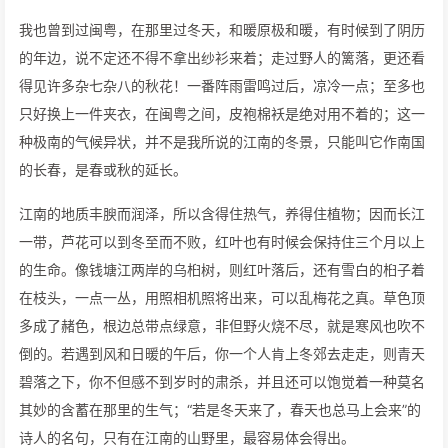
我也曾到过闽粤，在那里过冬天，和暖原极和暖，有时候到了阴历
的年边，说不定还不得不拿出纱衫来着；走过野人的篱落，更还看
得见许多杂七杂八的秋花！一番阵雨雷鸣过后，凉冷一点；至多也
只好换上一件夹衣，在闽粤之间，皮袍棉袄是绝对用不着的；这一
种极南的气候异状，并不是我所说的江南的冬景，只能叫它作南国
的长春，是春或秋的延长。
江南的地质丰腴而润泽，所以含得住热气，养得住植物；因而长江
一带，芦花可以到冬至而不败，红叶也有时候会保持住三个月以上
的生命。像钱塘江两岸的乌桕树，则红叶落后，还有雪白的桕子着
在枝头，一点一丛，用照相机照将出来，可以乱梅花之真。草色顶
多成了赭色，根边总带点绿意，非但野火烧不尽，就是寒风也吹不
倒的。若遇到风和日暖的午后，你一个人肯上冬郊去走走，则青天
碧落之下，你不但感不到岁时的肃杀，并且还可以饱觉着一种莫名
其妙的含蓄在那里的生气；“若是冬天来了，春天也总马上会来”的
诗人的名句，只有在江南的山野里，最容易体会得出。