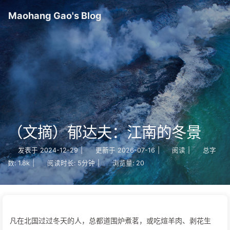
Maohang Gao's Blog
（文摘）郁达夫：江南的冬景
发表于
2024-12-29
|
更新于
2026-07-16
|
阅读
|
总字
数:
1.8k
|
阅读时长:
5分钟
|
浏览量:
20
凡在北国过过冬天的人，总都道围炉煮茗，或吃煊羊肉、剥花生