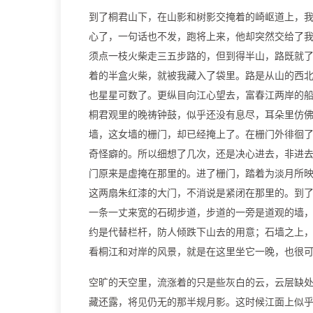
到了桐君山下，在山影和树影交掩着的崎岖道上，
心了，一句话也不发，跑将上来，他却突然交给了
须点一枝火柴走三五步路的，但到得半山，路既就
着的半盒火柴，就被我藏入了袋里。路是从山的西
也星星可数了。更纵目向江心望去，富春江两岸的
桐君观里的晚祷钟鼓，似乎还没有息尽，耳朵里仿
墙，这女墙的栅门，却已经掩上了。在栅门外徘徊
奇怪癖的。所以细想了几次，还是决心进去，非进
门原来是虚掩在那里的。进了栅门，踏着为淡月所
这两扇朱红漆的大门，不消说是紧闭在那里的。到
一条一丈来宽的石砌步道，步道的一旁是道观的墙
约是代替栏杆，防人倾跌下山去的用意；石墙之上
看桐江和对岸的风景，就是在这里坐它一晚，也很
空旷的天空里，流涨着的只是些灰白的云，云层缺
藏还露，将见仍无的那半规月影。这时候江面上似