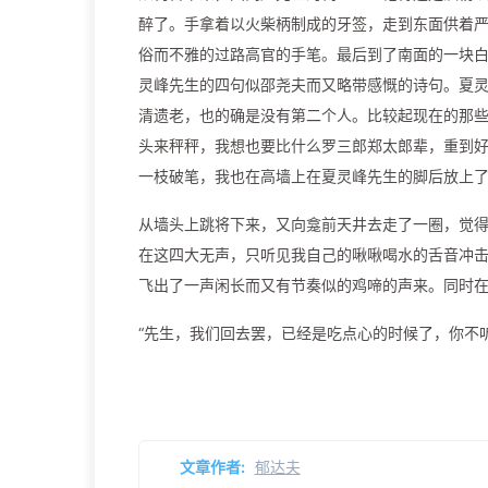
醉了。手拿着以火柴柄制成的牙签，走到东面供着
俗而不雅的过路高官的手笔。最后到了南面的一块
灵峰先生的四句似邵尧夫而又略带感慨的诗句。夏
清遗老，也的确是没有第二个人。比较起现在的那
头来秤秤，我想也要比什么罗三郎郑太郎辈，重到
一枝破笔，我也在高墙上在夏灵峰先生的脚后放上
从墙头上跳将下来，又向龛前天井去走了一圈，觉
在这四大无声，只听见我自己的啾啾喝水的舌音冲
飞出了一声闲长而又有节奏似的鸡啼的声来。同时
“先生，我们回去罢，已经是吃点心的时候了，你不
文章作者:
郁达夫