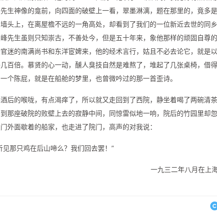
严先生神像的龛前，向四面的破壁上一看，翠墨淋漓，题在那里的，竟多
白墙头上，在离屋檐不远的一角高处，却看到了我们的一位新近去世的同
灵峰先生虽则只知崇古，不善处今，但是五十年来，象他那样的顽固自尊
些官迷的南满尚书和东洋宦婢来，他的经术言行，姑且不必去论它，就是
好几百倍。慕贤的心一动，醺人臭技自然是难熬了，堆起了几张桌椅，借
了一个陈屁，就是在船舱的梦里，也曾微吟过的那一首歪诗。
得酒后的喉咙，有点渴痒了，所以就又走回到了西院，静坐着喝了两碗清
击到那座破院的败壁上去的寂静中间，同惊雷似地一响，院后的竹园里却
在门外面歇着的船家，也走进了院门，高声的对我说：
听见那只鸡在后山啼么？我们回去罢！”
一九三二年八月在上