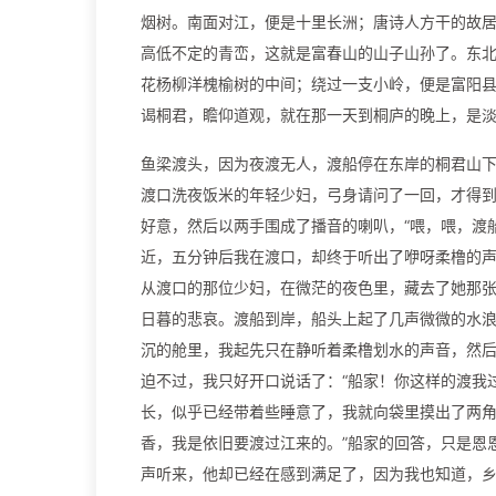
烟树。南面对江，便是十里长洲；唐诗人方干的故
高低不定的青峦，这就是富春山的山子山孙了。东
花杨柳洋槐榆树的中间；绕过一支小岭，便是富阳
谒桐君，瞻仰道观，就在那一天到桐庐的晚上，是
鱼梁渡头，因为夜渡无人，渡船停在东岸的桐君山
渡口洗夜饭米的年轻少妇，弓身请问了一回，才得到
好意，然后以两手围成了播音的喇叭，“喂，喂，渡
近，五分钟后我在渡口，却终于听出了咿呀柔橹的
从渡口的那位少妇，在微茫的夜色里，藏去了她那
日暮的悲哀。渡船到岸，船头上起了几声微微的水
沉的舱里，我起先只在静听着柔橹划水的声音，然
迫不过，我只好开口说话了：“船家！你这样的渡我
长，似乎已经带着些睡意了，我就向袋里摸出了两角
香，我是依旧要渡过江来的。”船家的回答，只是恩
声听来，他却已经在感到满足了，因为我也知道，