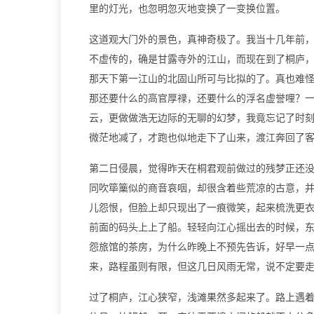
里的灯光，也忽明忽灭地变换了一变换位置。
这道观大门外的景色，真神奇极了。我当十几年前
不虚传的，确是甘露寺外的江山，而现在到了桐庐
那天下第一江山的北固山所可与比拟的了。真也难
那还要什么的高官厚禄，还要什么的浮名虚誉哩？
云，更做做浩无边际的无聊的幻梦，我竟忘记了时
微茫地减了，才跑也似地走下了山来，渡江奔回了
第二日侵晨，觉得昨天在桐君观前做过的残梦正还
同吹筚篥似的商音哀咽，却很含着些荒凉的古意，
儿怨恨，但脸上却只现出了一痕微笑，起来梳洗更
前面的码头上上了船。轻轻向江心摇出去的时候，
怨旅馆的茶房，为什么昨晚上不预先告诉，好早一
来，路程虽则有限，但这几日风雨无常，说不定要
过了桐庐，江心狭窄，浅滩果然多起来了。路上遇