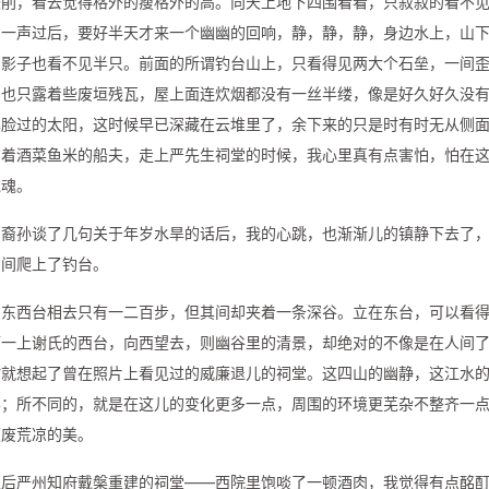
峻削，看去觉得格外的瘦格外的高。向天上地下四围看看，只寂寂的看不
的一声过后，要好半天才来一个幽幽的回响，静，静，静，身边水上，山
的影子也看不见半只。前面的所谓钓台山上，只看得见两大个石垒，一间
，也只露着些废垣残瓦，屋上面连炊烟都没有一丝半缕，像是好久好久没
露脸过的太阳，这时候早已深藏在云堆里了，余下来的只是时有时无从侧
背着酒菜鱼米的船夫，走上严先生祠堂的时候，我心里真有点害怕，怕在
鬼魂。
的裔孙谈了几句关于年岁水旱的话后，我的心跳，也渐渐儿的镇静下去了
中间爬上了钓台。
，东西台相去只有一二百步，但其间却夹着一条深谷。立在东台，可以看
而一上谢氏的西台，向西望去，则幽谷里的清景，却绝对的不像是在人间
时就想起了曾在照片上看见过的威廉退儿的祠堂。这四山的幽静，这江水
样；所不同的，就是在这儿的变化更多一点，周围的环境更芜杂不整齐一
颓废荒凉的美。
以后严州知府戴槃重建的祠堂——西院里饱啖了一顿酒肉，我觉得有点酩