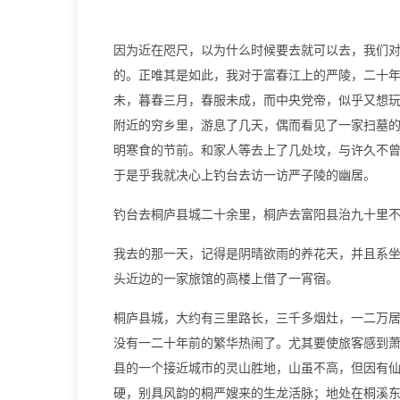
因为近在咫尺，以为什么时候要去就可以去，我们
的。正唯其是如此，我对于富春江上的严陵，二十
未，暮春三月，春服未成，而中央党帝，似乎又想
附近的穷乡里，游息了几天，偶而看见了一家扫墓
明寒食的节前。和家人等去上了几处坟，与许久不
于是乎我就决心上钓台去访一访严子陵的幽居。
钓台去桐庐县城二十余里，桐庐去富阳县治九十里
我去的那一天，记得是阴晴欲雨的养花天，并且系
头近边的一家旅馆的高楼上借了一宵宿。
桐庐县城，大约有三里路长，三千多烟灶，一二万
没有一二十年前的繁华热闹了。尤其要使旅客感到
县的一个接近城市的灵山胜地，山虽不高，但因有
硬，别具风韵的桐严嫂来的生龙活脉；地处在桐溪