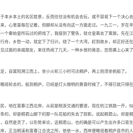
对于本乡本土的名区胜景，反而往往没有机会去玩，或不容易下一个决心
年来，心里虽每在记着，但脚却从没有向这一方面走过。一九三一，岁在
玩一个秦始皇所玩过的把戏了，我接到了警告，就仓皇离去了寓居。先在
的行舟，乡愁一动，就定下了归计。绕了一个大湾，赶到故乡，却正好还
曾见过面的亲戚朋友，来往热闹了几天，一种乡居的倦怠，忽而袭上心来
不足，自富阳溯江而上，坐小火轮三小时可达桐庐，再上则须坐帆船了。
坐晚班轮去的，船到桐庐，已经是灯火微明的黄昏时候了，不得已就只得
居民，地在富春江西北岸，从前是皖浙交通的要道，现在杭江铁路一开，
萧条的，却是桐君山脚下的那一队花船的失去了踪影。说起桐君山，却是
仙，自然是灵了，以形势来论，这桐君山，也的确是可以产生出许多口音
东岸，正当桐溪和富春江合流之所，依依一水，西岸便瞰视着桐庐县市的