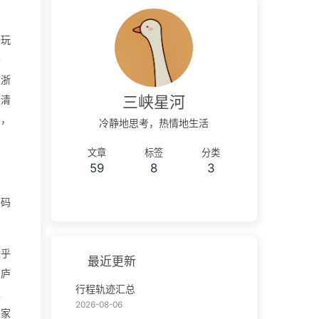
去玩
辛
江浙
三峡星河
在清
了，
冷静地思考，热情地生活
文章
标签
分类
59
8
3
在码
似乎
最近更新
桐庐
行程轨迹汇总
生
2026-08-06
人家