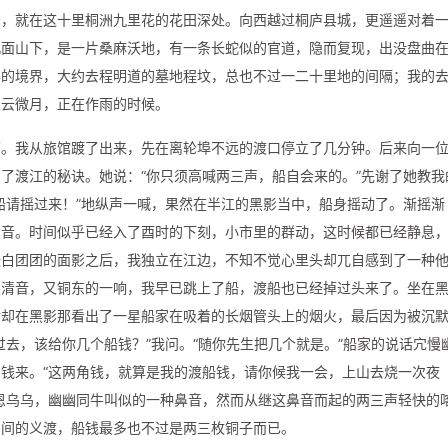
居，就在这十里桐洲九里花的花田深处。向西越过桐庐县城，更遥遥对着
北面山下，是一片桑麻沃地，有一条长蛇似的官道，隐而复现，出没盘曲
县的境界，大约去程明道的墓地程坟，总也不过一二十里地的间隔；我的
淡云微月，正在作雨的时候。
下。我从旅馆踱了出来，先在离轮埠不远的渡口停立了几分钟。后来向一
了渡江的秘诀。她说：“你只须高喊两三声，船自会来的。”先谢了她教我
船请摇过来！”地纵声一喊，果然在半江的黑影当中，船身摇动了。渐摇渐
声音。时间似乎已经入了酉时的下刻，小市里的群动，这时候都已经静息
张白团团的面影之后，我独立在江边，不知不觉心里头却兀自感到了一种
浪清音，又铜东的一响，我早已跳上了船，渡船也已经掉过头来了。坐在
后却在黑影那看出了一星船家在吸着的长烟管头上的烟火，最后因为被沉
过去，该给你几个船钱？”我问。“随你先生把几个就是。”船家的说话宂慢
钱来。“这两角钱，就算是我的渡船钱，请你候我一会，上山去烧一次夜
恩乌乌，幽幽同牛叫似的一种鼻音，然而从继这鼻音而起的两三声轻快的
乡间的义渡，船钱最多也不过是两三枚铜子而已。