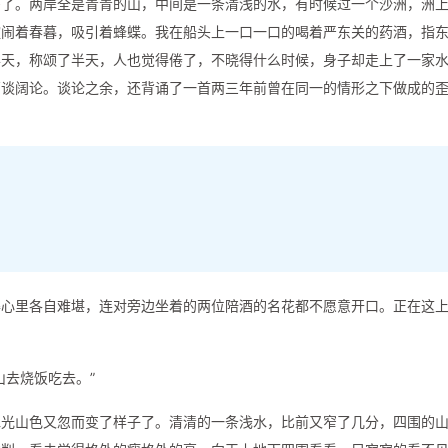
多了。两岸全是青青的山，中间是一条清浅的水，有时候过一个沙洲，洲
喧闹着春暮，吸引着蜂蝶。我在船头上一口一口的喝着严东关的药酒，指
半天，称颂了半天，人也觉得倦了，不晓得什么时候，身子却走上了一家
高谈阔论。谈论之余，还背诵了一首两三年前曾在同一的情形之下做成的
得心里各自难堪，连对旁边坐着的两位陪酒的名花都不愿意开口。正在这
山去烧饭吃去。”
水光山色又忽而变了样子了。清清的一条浅水，比前又窄了几分，四围的