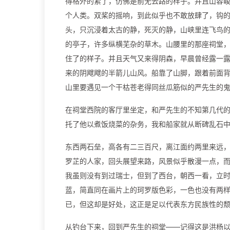
得格外的紧了，仿佛是前无去路的样子。并且山容
个人类。双桨的摇响，到此似乎也不敢放肆了，钩
头，只沉浸着太古的静，死灭的静，山峡里连飞鸟
的亭子，许多纵横芜杂的草木。山腰里的那座祠堂
住了的样子。并且天气又来得阴森，早晨曾经露一
来的阴飕飕的半箭儿山风。船靠了山脚，跟着前面
山里要遇见一个干枯苍老得同丝瓜筋似的严先生的
在祠堂西院的客厅里坐定，和严先生的不知第几代
托了他以煮饭烧菜的杂务，我和船家就从断碑乱石
东西两石垒，高各有二三百尺，离江面约两里来远
罗芷的人家，回头展望来路，风景似乎散漫一点，
我虽则没有到过瑞士，但到了西台，朝西一看，立
蓝，简直同在画片上的珂罗版色彩，一色也没有两
已，但这却是好处，这正是足以代表东方民族性的
从钓台下来，回到严先生的祠堂——记得这是洪杨