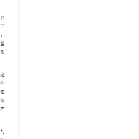
然名
却非
年，
的星
灯影
因这
了些
旅馆
在埋
趟回
船的