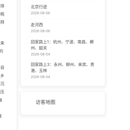
一排
北京行迹
2026-08-06
在桃
去拜
走河西
2026-08-06
回家路上1：杭州、宁波、南昌、郴
位来
州、韶关
的
2026-08-04
回家路上3：永州、柳州、来宾、贵
，自
港、玉林
他乡
2026-08-04
黑沉
默压
幽
访客地图
喀