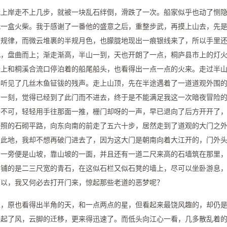
我上岸走不上几步，就被一块乱石绊倒，滑跌了一次。船家似乎也动了恻
我一盒火柴。我于感谢了一番他的盛意之后，重整步武，再摸上山去，先
了规律，而微云堆裹的半规月色，也朦胧地现出一痕银线来了，所以手里
北，盘曲而上；渐走渐高，半山一到，天也开朗了一点，桐庐县市上的灯
船上和桐溪合流口停泊着的船尾船头，也看得出一点一点的火来。走过半
佛听见了几丝木鱼钲钹的残声。走上山顶，先在半途遇着了一道道观外围
了一刻，觉得已经到了此门而不进去，终于是不能满足我这一次暗夜冒险
去不可，轻轻用手往那面一推，栅门却呀的一声，早已退向了后方开开了
映照的石砌平路，向东向南的前走了五六十步，居然走到了道观的大门之
了此地，我却不想再破门进去了，因为这大门是朝南向着大江开的，门外
，一旁便是山坡，靠山坡的一面，并且还有一道二尺来高的石墙筑在那里
，铺的是二三尺宽的青石，在这似石栏又似石凳的墙上，尽可以坐卧游息
可以，我又何必去打开门来，惊起那些老道的恶梦呢？
处，原也看得出半角的天，和一点两点的星，但看起来最饶风趣的，却仍
乎起了风，云脚的迁移，更来得迅速了。而低头向江心一看，几多散乱着