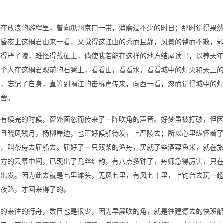
，在放浪的游程里，曾向瓜州京口一带，消磨过不少的时日；那时觉得果
，昏夜上这桐君山来一看，又觉得这江山的秀而且静，风景的整而不散，
怪得严子陵，难怪得戴征士，倘使我若能在这样的地方结屋读书，以养天
一个人在这桐君观前的石凳上，看看山，看看水，看看城中的灯火和天上
刻，忘记了自身，直等到隔江的击柝声传来，向西一看，忽而觉得城中的
客舍。
没有续完的时候，窗外面忽而传来了一阵吹角的声音。好梦虽被打破，但
并且晓风残月，杨柳岸边，也正好候船待发，上严陵去；所以心里纵怀着
衣，叫茶房去雇船去。雇好了一只双桨的渔舟，买就了些酒菜鱼米，就在
东方的云幕中间，已现出了几丝红韵，有八点多钟了，舟师急得厉害，只
点出发。因为此去就是七里滩头，无风七里，有风七十里，上钓台去玩一
走夜路，才回来得了的。
着的来往的行舟，数目也是很少，因为早晨吹的角，就是往建德去的快班