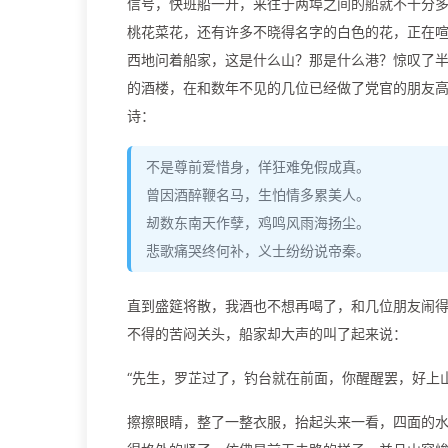
信号，快班船一开，来往于两埠之间的船就不十分
桃花菜花，还有许多不晓得名字的白色的花，正在
西地问着船家，这是什么山？那是什么港？惊叹了
的酒楼，在和数年不见的几位已经做了党官的朋友
诗：
不是尊前爱惜身，佯狂难免假成真。
曾因酒醉鞭名马，生怕情多累美人。
刼数东南天作孽，鸡鸣风雨海扬尘。
悲歌痛哭终何补，义士纷纷说帝秦。
直到盛筵将散，我酒也不想再喝了，和几位朋友闹
不得的苦闷关头，船家却大声的叫了起来说：
“先生，罗芷过了，钓台就在前面，你醒醒罢，好上
擦擦眼睛，整了一整衣服，抬起头来一看，四面的