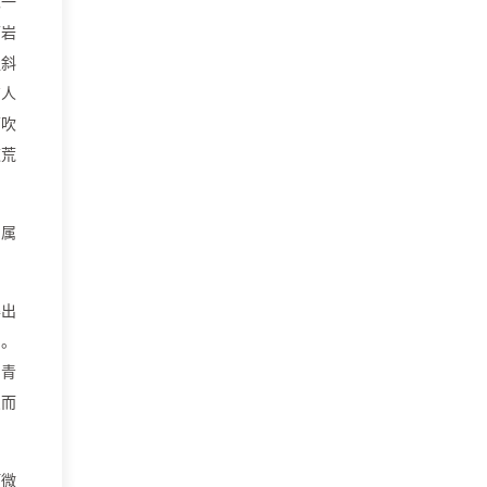
见一
下岩
歪斜
有人
面吹
这荒
，属
得出
了。
的青
点而
酊微