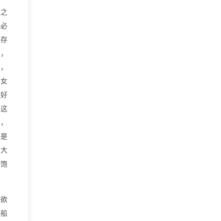
隐之
是必
还存
火，
山，
的女
的好
，这
外，
头是
，大
，饱
是欲
的船